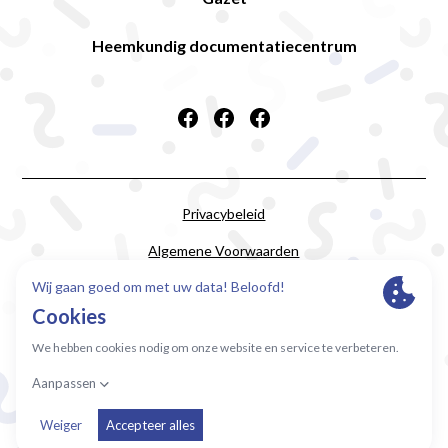
Heemkundig documentatiecentrum
Privacybeleid
Algemene Voorwaarden
Cookie-instellingen
© 2024 Alle rechten voorbehouden voor
Wijkwerking
Mariaburg VZW
Ontworpen en ontwikkeld door
impaktfull.com