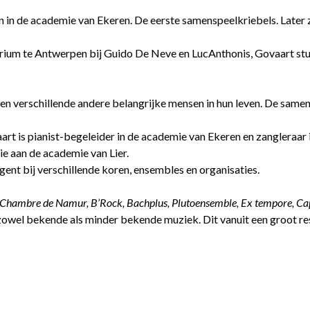
n in de academie van Ekeren. De eerste samenspeelkriebels. Later
orium te Antwerpen bij Guido De Neve en LucAnthonis, Govaart stu
r en verschillende andere belangrijke mensen in hun leven. De sam
rt is pianist-begeleider in de academie van Ekeren en zangleraar 
e aan de academie van Lier.
gent bij verschillende koren, ensembles en organisaties.
 Chambre de Namur, B’Rock, Bachplus, Plutoensemble, Ex tempore, C
zowel bekende als minder bekende muziek. Dit vanuit een groot resp